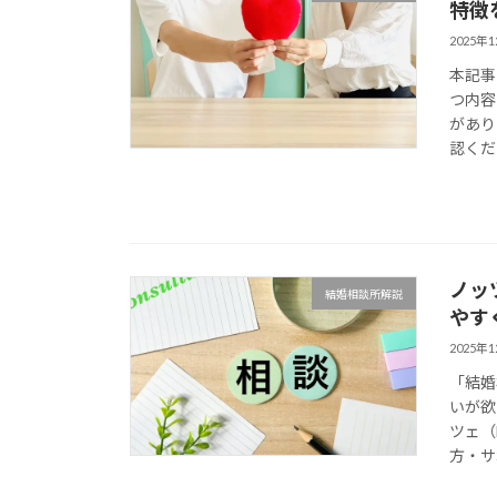
特徴
2025年
本記事
つ内容
があり
認くだ
ノッ
結婚相談所解説
やす
2025年
「結婚
いが欲
ツェ（
方・サ