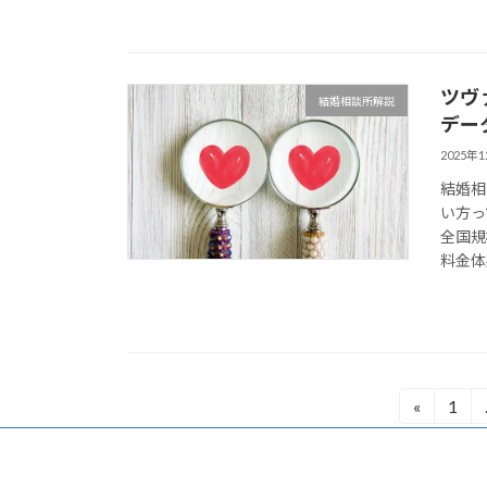
ツヴ
結婚相談所解説
デー
2025年
結婚相
い方っ
全国規
料金体
投
«
1
固
定
稿
ペ
ー