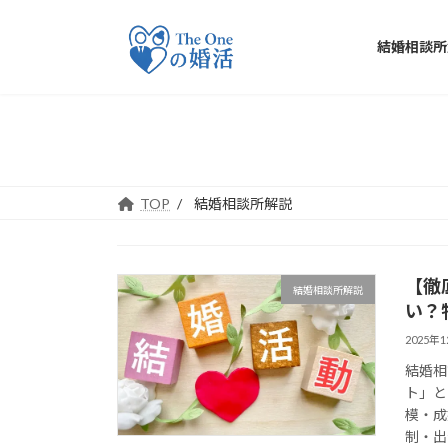
コ
ナ
ン
ビ
結婚相談所
テ
ゲ
ン
ー
ツ
シ
へ
ョ
ス
ン
キ
に
ッ
移
TOP
結婚相談所解説
プ
動
【徹
結婚相談所解説
い？
2025年
結婚相
ト」と
模・成
制・出