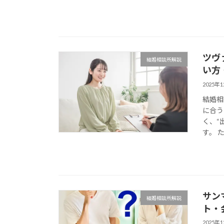
ツヴ
結婚相談所解説
い方
2025年
結婚相
に合う
く、“
す。 
サン
結婚相談所解説
ト・
2025年