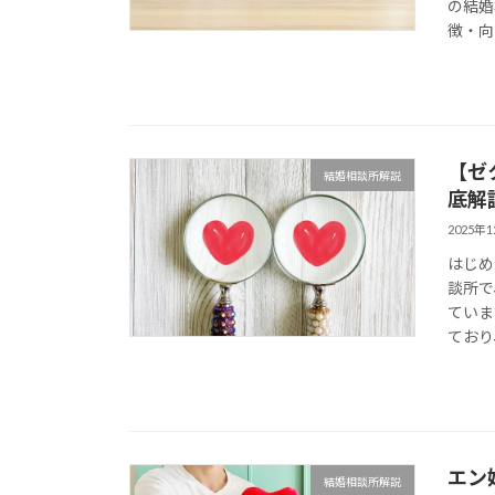
の結婚
徴・向
【ゼ
結婚相談所解説
底解
2025年
はじめ
談所で
ていま
ており
エン
結婚相談所解説