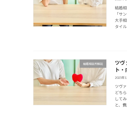
結婚相
「サン
大手相
タイル
ツヴ
結婚相談所解説
ト・
2025年
ツヴァ
どちら
してみ
と、費