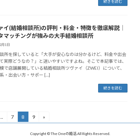
続きを読む
ァイ(結婚相談所)の評判・料金・特徴を徹底解説｜
タマッチングが強みの大手結婚相談所
12月1日
談所を探していると「大手が安心なのは分かるけど、料金や出会
て実際どうなの？」と迷いやすいですよね。そこで本記事では、
模で店舗展開している結婚相談所ツヴァイ（ZWEI）について、
系・出会い方・サポー […]
続きを読む
…
7
8
9
»
固
固
固
定
定
定
ペ
ペ
ペ
Copyright © The Oneの婚活 All Rights Reserved.
ー
ー
ー