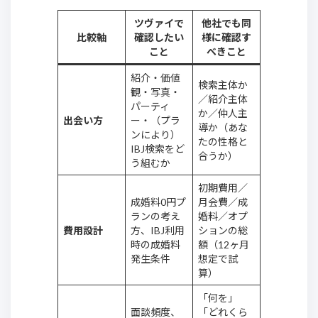
ツヴァイで
他社でも同
比較軸
確認したい
様に確認す
こと
べきこと
紹介・価値
検索主体か
観・写真・
／紹介主体
パーティ
か／仲人主
出会い方
ー・（プラ
導か（あな
ンにより）
たの性格と
IBJ検索をど
合うか）
う組むか
初期費用／
成婚料0円プ
月会費／成
ランの考え
婚料／オプ
費用設計
方、IBJ利用
ションの総
時の成婚料
額（12ヶ月
発生条件
想定で試
算）
「何を」
面談頻度、
「どれくら