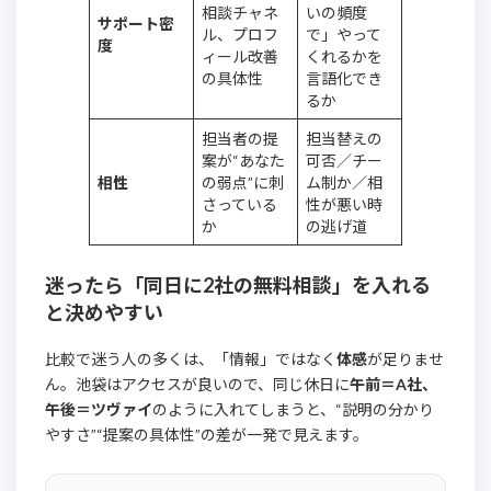
相談チャネ
いの頻度
サポート密
ル、プロフ
で」やって
度
ィール改善
くれるかを
の具体性
言語化でき
るか
担当者の提
担当替えの
案が“あなた
可否／チー
相性
の弱点”に刺
ム制か／相
さっている
性が悪い時
か
の逃げ道
迷ったら「同日に2社の無料相談」を入れる
と決めやすい
比較で迷う人の多くは、「情報」ではなく
体感
が足りませ
ん。池袋はアクセスが良いので、同じ休日に
午前＝A社、
午後＝ツヴァイ
のように入れてしまうと、“説明の分かり
やすさ”“提案の具体性”の差が一発で見えます。