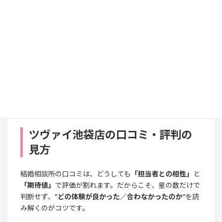
るのがおすすめです
比較疲れ・決めきれない・日程調整が苦手など、過
去の婚活で詰まった点を伝えると、自分に合う活動
設計を提案してもらいやすくなります。
ツヴァイ池袋店で
婚活の進め方を相談する
ツヴァイ池袋店の口コミ・評判の
見方
結婚相談所の口コミは、どうしても
「担当者との相性」
と
「期待値」
で評価が割れます。だからこそ、星の数だけで
判断せず、
“どの体験が良かった／合わなかったのか”
を読
み解くのがコツです。