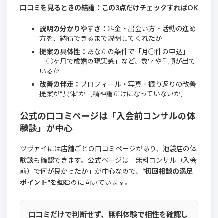
口コミを見るときの結論：この3点だけチェックすればOK
説明の分かりやすさ：
料金・出会い方・活動の進め
方を、納得できるまで説明してくれたか
提案の具体性：
あなたの条件で「月◯件の申込」
「◯ヶ月で成婚の現実感」など、数字や手順が出て
いるか
改善の伴走：
プロフィール・写真・振り返りの改善
提案が“具体”か（精神論だけになっていないか）
公式の口コミページは「入会前コンサルの体
験談」が中心
ツヴァイには店舗ごとの口コミページがあり、池袋店の体
験談も確認できます。公式ページは「無料コンサル（入会
前）で何が良かったか」が中心なので、
“初回相談の満足
ポイント”を掴む
のに向いています。
口コミだけで判断せず、無料体験で相性を確認し