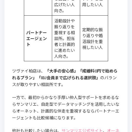
広げたい人
用したい人
向き。
活動設計や
振り返りを
定期的な振
パートナー
重視する相
り返りや婚
エージェン
談所。担当
活設計を重
ト
者と計画的
視したい人
に進めたい
人向き。
ツヴァイ柏店は、
「大手の安心感」「成婚料0円で始めら
れるプラン」「IBJ会員まで広げられる選択肢」
のバラン
スが取りやすい相談所です。
一方で、最初からかなり手厚い仲人型サポートを求めるな
らサンマリエ、自走型でデータマッチングを活用したいな
らオーネット、計画的な伴走を重視するならパートナーエ
ージェントも比較候補になります。
他社も比較したい場合は、
サンマリエ公式サイト
、
オーネ