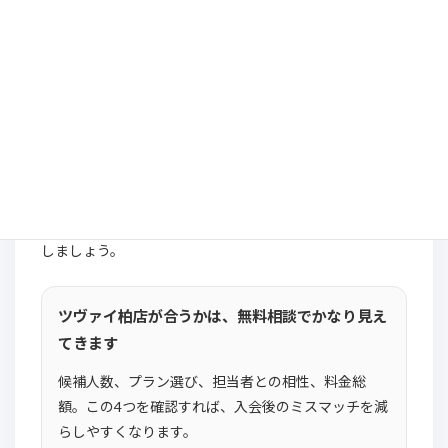
ツヴァイに限らず、結婚相談所は入会して待っているだけ
では成果が出にくいです。申込、返事、お見合い、振り返
り、条件の見直しを自分でも進める必要があります。
注意点3：担当者との相性は無料相談で確認
した方がいい
店舗型の結婚相談所では、担当者との相性も大切です。説
明が分かりやすいか、質問に具体的に答えてくれるか、自
分の条件に対して現実的な見立てを出してくれるかを確認
しましょう。
ツヴァイ柏店が合うかは、無料相談でかなり見え
てきます
候補人数、プラン選び、担当者との相性、料金総
額。この4つを確認すれば、入会後のミスマッチを減
らしやすくなります。