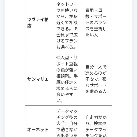
ネットワー
クを使いな
費用・母
がら、柏駅
数・サポー
ツヴァイ柏
近くで相談
トのバラン
店
できる。IBJ
スを重視し
会員まで広
たい人
げるプラン
も選べる。
仲人型・サ
ポート重視
自分一人で
の色が強い
進めるのが
相談所。手
サンマリエ
不安で、密
厚い伴走を
なサポート
求める人に
を求める人
合いやす
い。
データマッ
チング型の
自走力があ
大手。自分
り、検索や
オーネット
で動きなが
データマッ
ら出会いを
チングを活